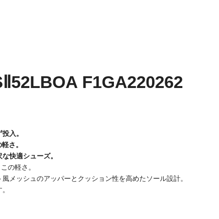
2LBOA F1GA220262
ず投入。
の軽さ。
沢な快適シューズ。
、この軽さ。
ト風メッシュのアッパーとクッション性を高めたソール設計。
す。