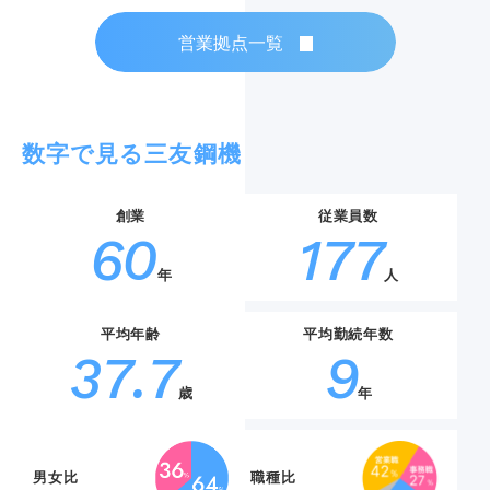
営業拠点一覧
数字で見る三友鋼機
60
177
年
人
37.7
9
歳
年